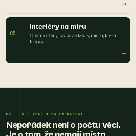
→
Interiéry na míru
05
Obytné stěny, pracovní kouty, místa, která
fungují.
→
02 — PROČ VĚCI DOMA PŘEKÁŽEJÍ
Nepořádek není o počtu věcí.
Je o tom, že nemají místo.