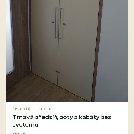
PŘEDSÍŇ · KLADNO
Tmavá předsíň, boty a kabáty bez
systému.