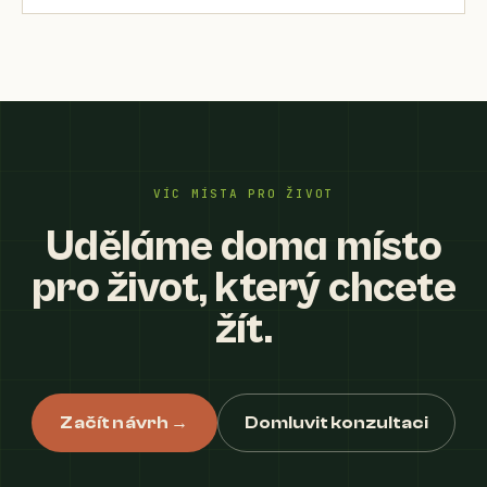
VÍC MÍSTA PRO ŽIVOT
Uděláme doma místo
pro život, který chcete
žít.
Začít návrh →
Domluvit konzultaci