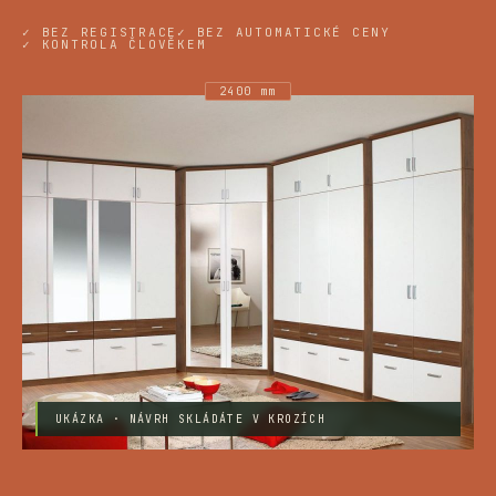
✓ BEZ REGISTRACE
✓ BEZ AUTOMATICKÉ CENY
✓ KONTROLA ČLOVĚKEM
2400 mm
UKÁZKA · NÁVRH SKLÁDÁTE V KROZÍCH