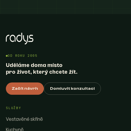
OD ROKU 2005
Uděláme doma místo
pro život, který chcete žít.
Začít návrh
Domluvit konzultaci
SLUŽBY
Vestavěné skříně
Kuchyně