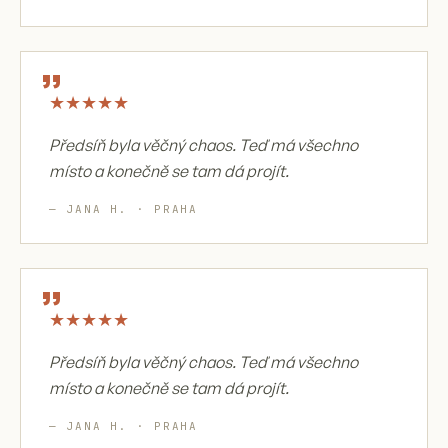
„
★
★
★
★
★
Předsíň byla věčný chaos. Teď má všechno
místo a konečně se tam dá projít.
— JANA H. · PRAHA
„
★
★
★
★
★
Předsíň byla věčný chaos. Teď má všechno
místo a konečně se tam dá projít.
— JANA H. · PRAHA