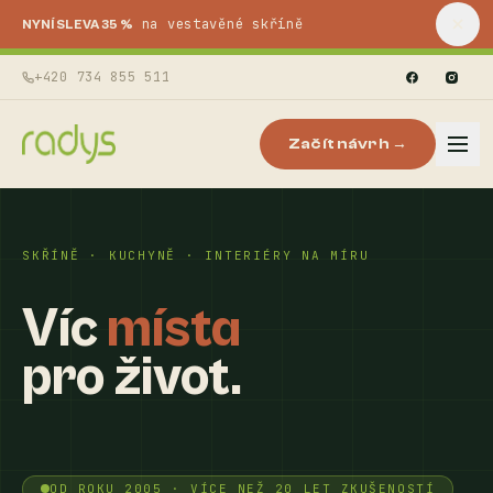
na vestavěné skříně
NYNÍ SLEVA 35 %
+420 734 855 511
Začít návrh →
SKŘÍNĚ · KUCHYNĚ · INTERIÉRY NA MÍRU
Víc
místa
pro život.
OD ROKU 2005 · VÍCE NEŽ 20 LET ZKUŠENOSTÍ