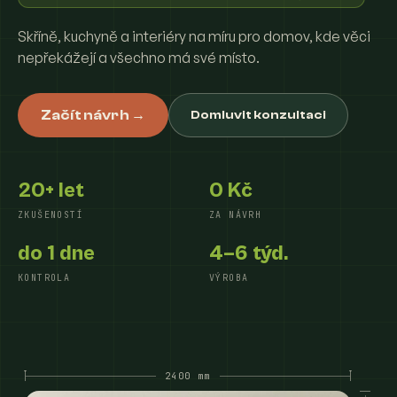
Skříně, kuchyně a interiéry na míru pro domov, kde věci
nepřekážejí a všechno má své místo.
Začít návrh →
Domluvit konzultaci
20+ let
0 Kč
ZKUŠENOSTÍ
ZA NÁVRH
do 1 dne
4–6 týd.
KONTROLA
VÝROBA
2400 mm