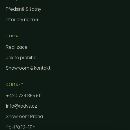
Předsíně & šatny
Interiéry na míru
FIRMA
Realizace
Jak to probíhá
Showroom & kontakt
KONTAKT
+420 734 855 511
info@radys.cz
Showroom Praha
Po–Pá 10–17 h