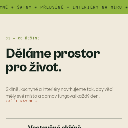
✳ ŠATNY ✳ PŘEDSÍNĚ ✳ INTERIÉRY NA MÍRU ✳ ATY
01 — CO ŘEŠÍME
Děláme prostor
pro život.
Skříně, kuchyně a interiéry navrhujeme tak, aby věci
měly své místo a domov fungoval každý den.
ZAČÍT NÁVRH →
Vestavěné skříně