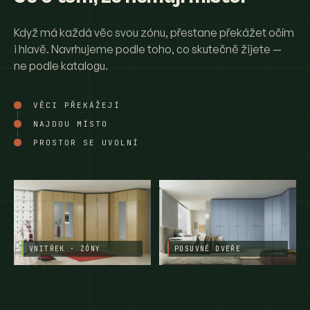
Když má každá věc svou zónu, přestane překážet očím
i hlavě. Navrhujeme podle toho, co skutečně žijete —
ne podle katalogu.
VĚCI PŘEKÁŽEJÍ
NAJDOU MÍSTO
PROSTOR SE UVOLNÍ
VNITŘEK · ZÓNY
POSUVNÉ DVEŘE