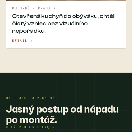
KUCHYNĚ · PRAHA 9
Otevřená kuchyň do obýváku, chtěli
čistý vzhled bez vizuálního
nepořádku.
DETAIL →
04 — JAK TO PROBÍHÁ
Jasný postup od nápadu
po montáž.
CELÝ PROCES & FAQ →