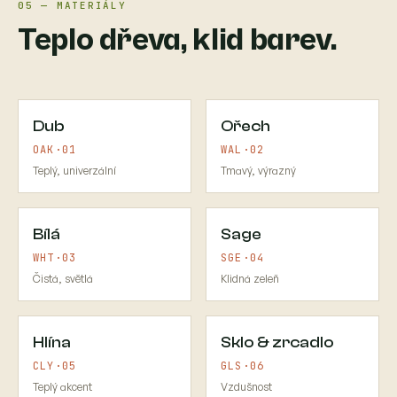
05 — MATERIÁLY
Teplo dřeva, klid barev.
Dub
Ořech
OAK·01
WAL·02
Teplý, univerzální
Tmavý, výrazný
Bílá
Sage
WHT·03
SGE·04
Čistá, světlá
Klidná zeleň
Hlína
Sklo & zrcadlo
CLY·05
GLS·06
Teplý akcent
Vzdušnost