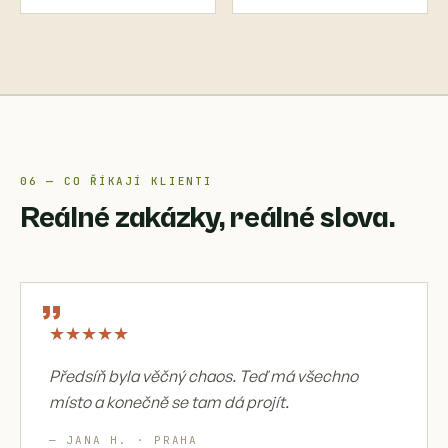
06 — CO ŘÍKAJÍ KLIENTI
Reálné zakázky, reálné slova.
„
★
★
★
★
★
Předsíň byla věčný chaos. Teď má všechno
místo a konečně se tam dá projít.
— JANA H. · PRAHA