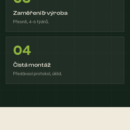
Zaměření & výroba
Přesně, 4–6 týdnů.
04
Čistá montáž
Předávací protokol, úklid.