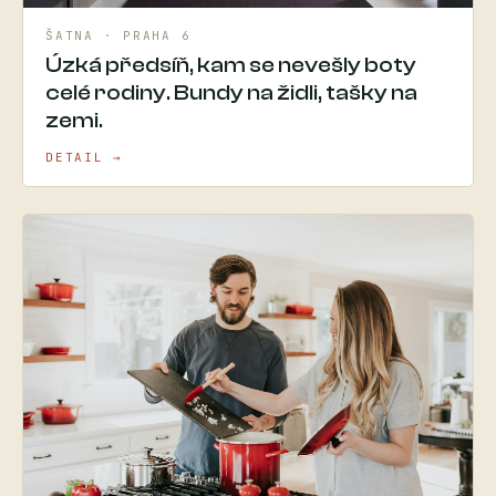
ŠATNA · PRAHA 6
Úzká předsíň, kam se nevešly boty
celé rodiny. Bundy na židli, tašky na
zemi.
DETAIL →