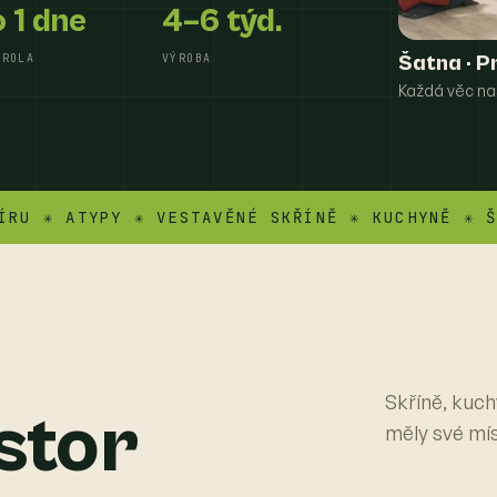
 1 dne
4–6 týd.
TROLA
VÝROBA
Šatna · P
Každá věc na
✳ ATYPY ✳ VESTAVĚNÉ SKŘÍNĚ ✳ KUCHYNĚ ✳ ŠATNY
Skříně, kuch
stor
měly své mí