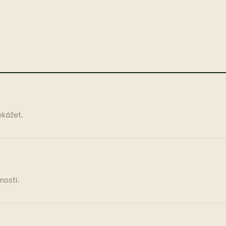
řekážet.
nosti.