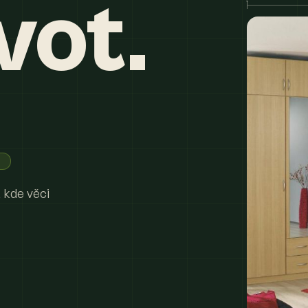
vot.
 kde věci