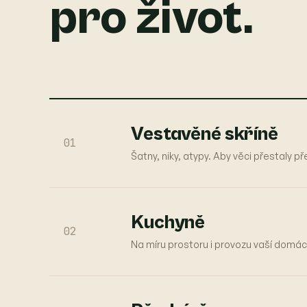
pro život.
Vestavěné skříně
01
Šatny, niky, atypy. Aby věci přestaly p
Kuchyně
02
Na míru prostoru i provozu vaší domác