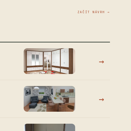
ZAČÍT NÁVRH →
→
→