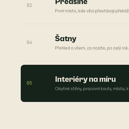
Předsíně
03
První místo, kde věci přestávají překáž
Šatny
04
Přehled o všem, co nosíte, po celý rok.
Interiéry na míru
05
Obytné stěny, pracovní kouty, místa, kt