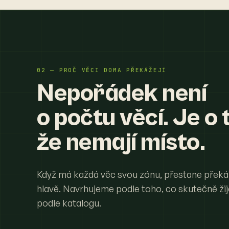
02 — PROČ VĚCI DOMA PŘEKÁŽEJÍ
Nepořádek není
o počtu věcí. Je o 
že nemají místo.
Když má každá věc svou zónu, přestane překá
hlavě. Navrhujeme podle toho, co skutečně ži
podle katalogu.