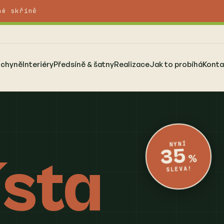
né skříně
uchyně
Interiéry
Předsíně & šatny
Realizace
Jak to probíhá
Konta
NYNÍ
35
sta
%
SLEVA!