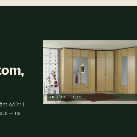
tom,
VNITŘEK · ZÓNY
žet očím i
jete — ne