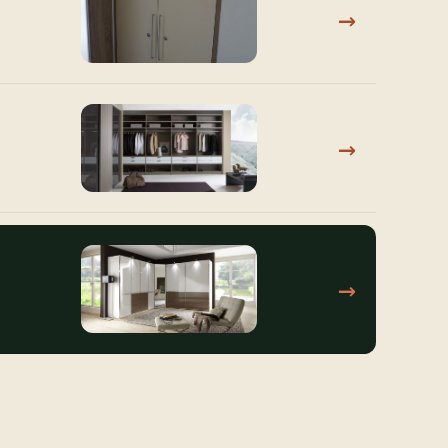
→
→
→