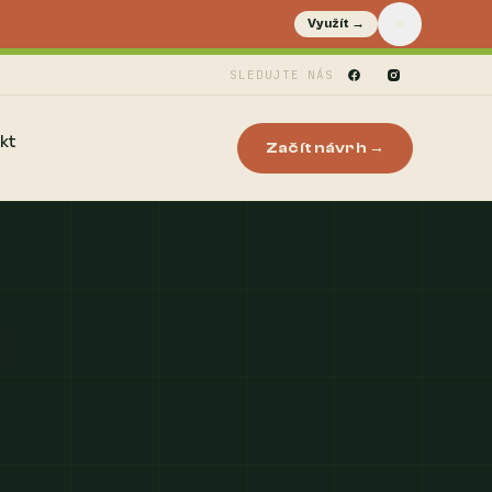
Využít →
SLEDUJTE NÁS
kt
Začít návrh →