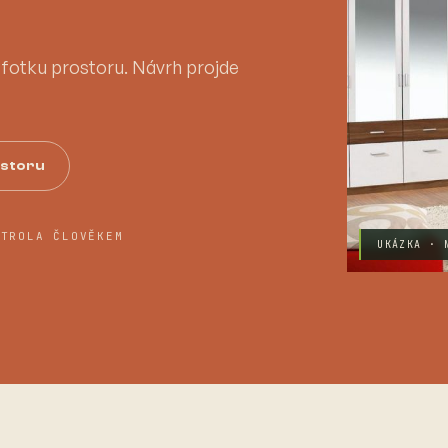
a fotku prostoru. Návrh projde
ostoru
NTROLA ČLOVĚKEM
UKÁZKA · 