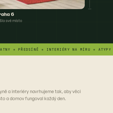
raha 6
šla své místo
 ✳ PŘEDSÍNĚ ✳ INTERIÉRY NA MÍRU ✳ ATYPY ✳ VE
yně a interiéry navrhujeme tak, aby věci
sto a domov fungoval každý den.