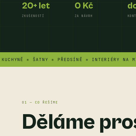
20+ let
0 Kč
do
ZKUŠENOSTÍ
ZA NÁVRH
KON
HYNĚ ✳ ŠATNY ✳ PŘEDSÍNĚ ✳ INTERIÉRY NA MÍRU 
01 — CO ŘEŠÍME
Děláme pro