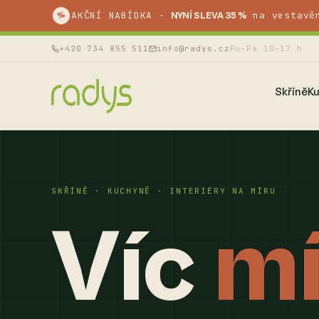
AKČNÍ NABÍDKA ·
na vestavě
%
NYNÍ SLEVA 35 %
+420 734 855 511
info@radys.cz
Po–Pá 10–17 h
Skříně
K
SKŘÍNĚ · KUCHYNĚ · INTERIÉRY NA MÍRU
Víc
mí