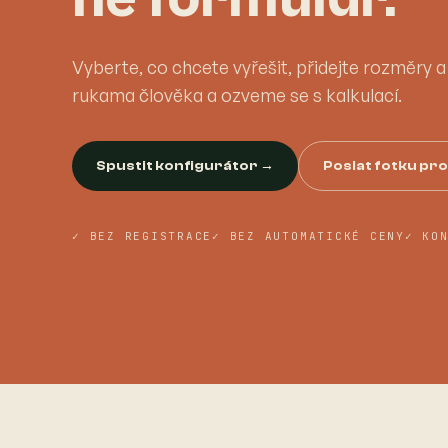
Vyberte, co chcete vyřešit, přidejte rozměry 
rukama člověka a ozveme se s kalkulací.
Spustit konfigurátor →
Poslat fotku pr
✓ BEZ REGISTRACE
✓ BEZ AUTOMATICKÉ CENY
✓ KO