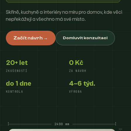
Skříně, kuchyně a interiéry na míru pro domov, kde věci
nepřekážejí a všechno má své místo.
Začít návrh →
Domluvit konzultaci
20+ let
0 Kč
ZKUŠENOSTÍ
ZA NÁVRH
do 1 dne
4–6 týd.
KONTROLA
VÝROBA
2400 mm