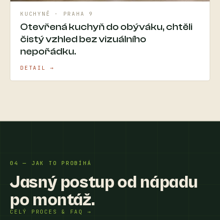
KUCHYNĚ · PRAHA 9
Otevřená kuchyň do obýváku, chtěli
čistý vzhled bez vizuálního
nepořádku.
DETAIL →
04 — JAK TO PROBÍHÁ
Jasný postup od nápadu
po montáž.
CELÝ PROCES & FAQ →