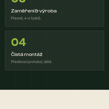
Zaměření & výroba
Přesně, 4–6 týdnů.
04
Čistá montáž
Předávací protokol, úklid.