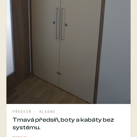
PŘEDSÍŇ · KLADNO
Tmavá předsíň, boty a kabáty bez
systému.