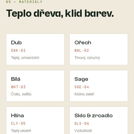
05 — MATERIÁLY
Teplo dřeva, klid barev.
Dub
Ořech
OAK·01
WAL·02
Teplý, univerzální
Tmavý, výrazný
Bílá
Sage
WHT·03
SGE·04
Čistá, světlá
Klidná zeleň
Hlína
Sklo & zrcadlo
CLY·05
GLS·06
Teplý akcent
Vzdušnost