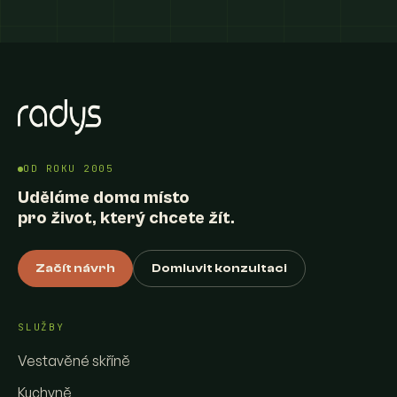
OD ROKU 2005
Uděláme doma místo
pro život, který chcete žít.
Začít návrh
Domluvit konzultaci
SLUŽBY
Vestavěné skříně
Kuchyně