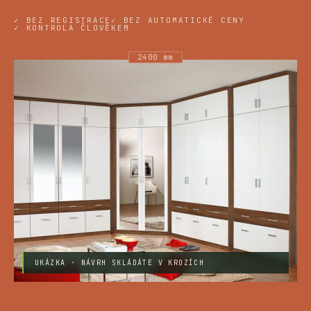
✓ BEZ REGISTRACE
✓ BEZ AUTOMATICKÉ CENY
✓ KONTROLA ČLOVĚKEM
2400 mm
UKÁZKA · NÁVRH SKLÁDÁTE V KROZÍCH