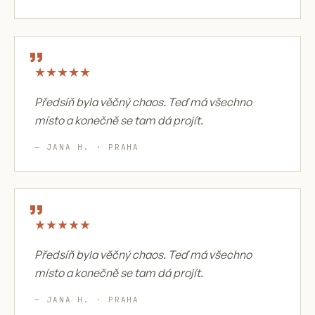
„
★
★
★
★
★
Předsíň byla věčný chaos. Teď má všechno
místo a konečně se tam dá projít.
— JANA H. · PRAHA
„
★
★
★
★
★
Předsíň byla věčný chaos. Teď má všechno
místo a konečně se tam dá projít.
— JANA H. · PRAHA