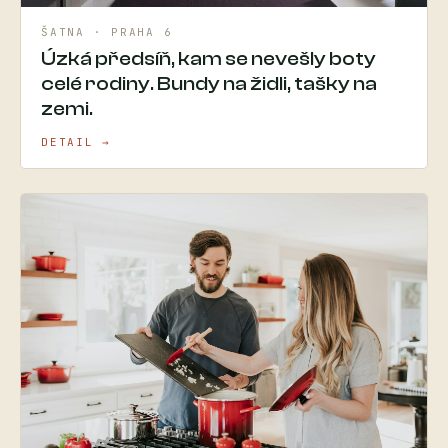
ŠATNA · PRAHA 6
Úzká předsíň, kam se nevešly boty
celé rodiny. Bundy na židli, tašky na
zemi.
DETAIL →