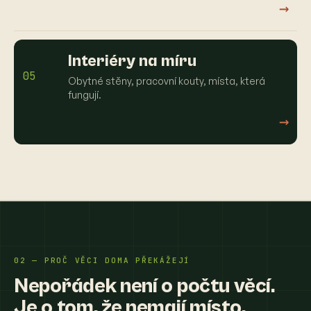
→
Interiéry na míru
05
Obytné stěny, pracovní kouty, místa, která
fungují.
→
02 — PROČ VĚCI DOMA PŘEKÁŽEJÍ
Nepořádek není o počtu věcí.
Je o tom, že nemají místo.