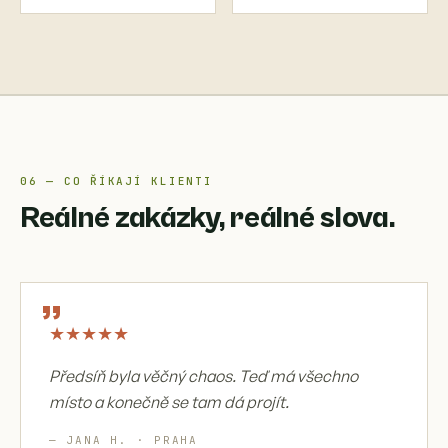
06 — CO ŘÍKAJÍ KLIENTI
Reálné zakázky, reálné slova.
„
★
★
★
★
★
Předsíň byla věčný chaos. Teď má všechno
místo a konečně se tam dá projít.
— JANA H. · PRAHA