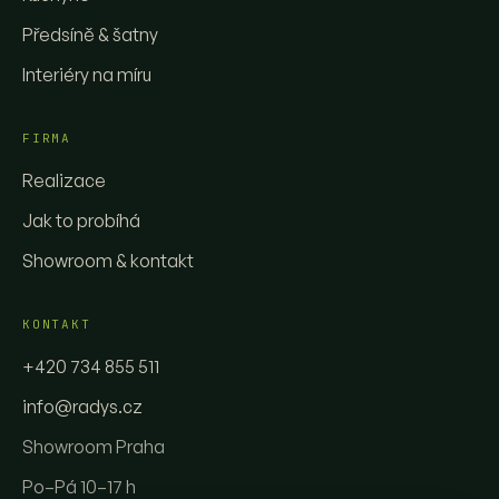
Předsíně & šatny
Interiéry na míru
FIRMA
Realizace
Jak to probíhá
Showroom & kontakt
KONTAKT
+420 734 855 511
info@radys.cz
Showroom Praha
Po–Pá 10–17 h