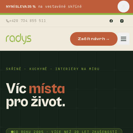
na vestavěné skříně
NYNÍ SLEVA 35 %
+420 734 855 511
Začít návrh →
SKŘÍNĚ · KUCHYNĚ · INTERIÉRY NA MÍRU
Víc
místa
pro život.
OD ROKU 2005 · VÍCE NEŽ 20 LET ZKUŠENOSTÍ