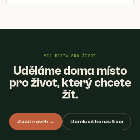
VÍC MÍSTA PRO ŽIVOT
Uděláme doma místo
pro život, který chcete
žít.
Začít návrh →
Domluvit konzultaci