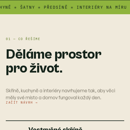
 ✳ ŠATNY ✳ PŘEDSÍNĚ ✳ INTERIÉRY NA MÍRU ✳ AT
01 — CO ŘEŠÍME
Děláme prostor
pro život.
Skříně, kuchyně a interiéry navrhujeme tak, aby věci
měly své místo a domov fungoval každý den.
ZAČÍT NÁVRH →
Vestavěné skříně