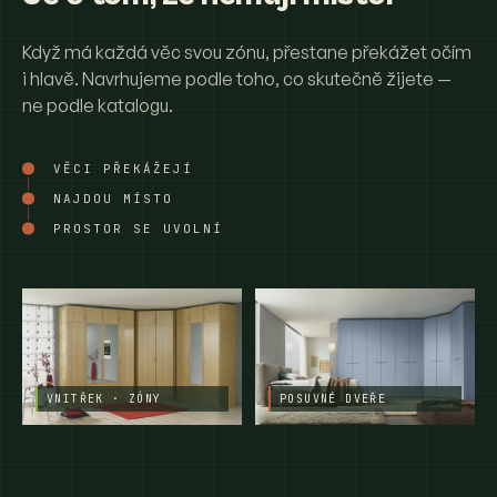
Když má každá věc svou zónu, přestane překážet očím
i hlavě. Navrhujeme podle toho, co skutečně žijete —
ne podle katalogu.
VĚCI PŘEKÁŽEJÍ
NAJDOU MÍSTO
PROSTOR SE UVOLNÍ
VNITŘEK · ZÓNY
POSUVNÉ DVEŘE