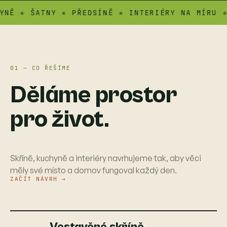
✳ ŠATNY ✳ PŘEDSÍNĚ ✳ INTERIÉRY NA MÍRU ✳ ATY
01 — CO ŘEŠÍME
Děláme prostor
pro život.
Skříně, kuchyně a interiéry navrhujeme tak, aby věci
měly své místo a domov fungoval každý den.
ZAČÍT NÁVRH →
Vestavěné skříně