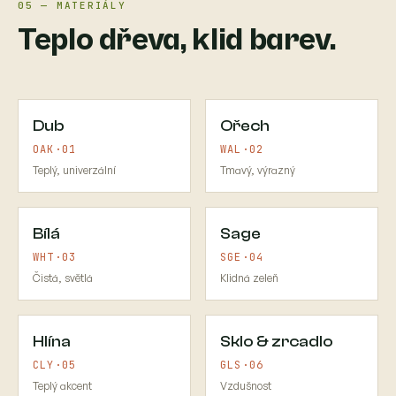
05 — MATERIÁLY
Teplo dřeva, klid barev.
Dub
Ořech
OAK·01
WAL·02
Teplý, univerzální
Tmavý, výrazný
Bílá
Sage
WHT·03
SGE·04
Čistá, světlá
Klidná zeleň
Hlína
Sklo & zrcadlo
CLY·05
GLS·06
Teplý akcent
Vzdušnost