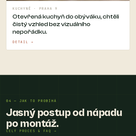
KUCHYNĚ · PRAHA 9
Otevřená kuchyň do obýváku, chtěli
čistý vzhled bez vizuálního
nepořádku.
DETAIL →
04 — JAK TO PROBÍHÁ
Jasný postup od nápadu
po montáž.
CELÝ PROCES & FAQ →