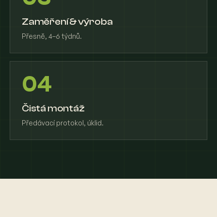
Zaměření & výroba
Přesně, 4–6 týdnů.
04
Čistá montáž
Předávací protokol, úklid.