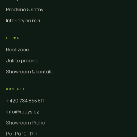
Předsíně & šatny
Interiéry na míru
FIRMA
Realizace
Jak to probíhá
Showroom & kontakt
KONTAKT
+420 734 855 511
info@radys.cz
Showroom Praha
Po–Pá 10–17 h