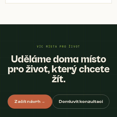
VÍC MÍSTA PRO ŽIVOT
Uděláme doma místo
pro život, který chcete
žít.
Začít návrh →
Domluvit konzultaci