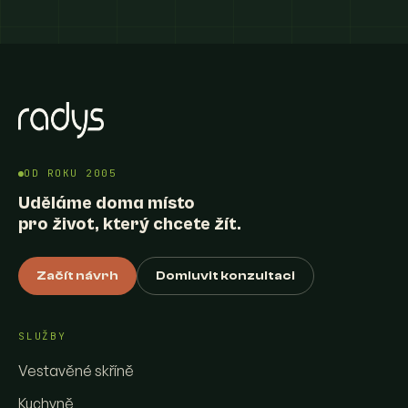
OD ROKU 2005
Uděláme doma místo
pro život, který chcete žít.
Začít návrh
Domluvit konzultaci
SLUŽBY
Vestavěné skříně
Kuchyně