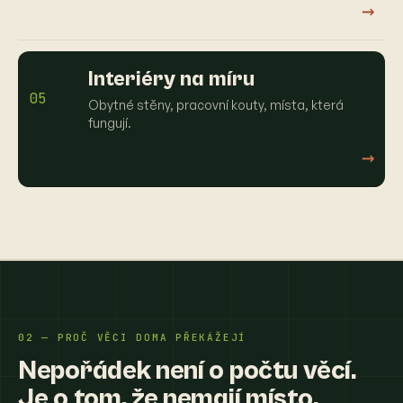
→
Interiéry na míru
05
Obytné stěny, pracovní kouty, místa, která
fungují.
→
02 — PROČ VĚCI DOMA PŘEKÁŽEJÍ
Nepořádek není o počtu věcí.
Je o tom, že nemají místo.