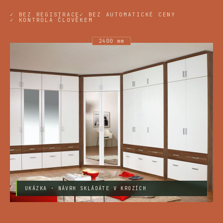
✓ BEZ REGISTRACE
✓ BEZ AUTOMATICKÉ CENY
✓ KONTROLA ČLOVĚKEM
2400 mm
UKÁZKA · NÁVRH SKLÁDÁTE V KROZÍCH