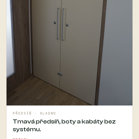
PŘEDSÍŇ · KLADNO
Tmavá předsíň, boty a kabáty bez
systému.