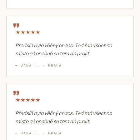
„
★
★
★
★
★
Předsíň byla věčný chaos. Teď má všechno
místo a konečně se tam dá projít.
— JANA H. · PRAHA
„
★
★
★
★
★
Předsíň byla věčný chaos. Teď má všechno
místo a konečně se tam dá projít.
— JANA H. · PRAHA