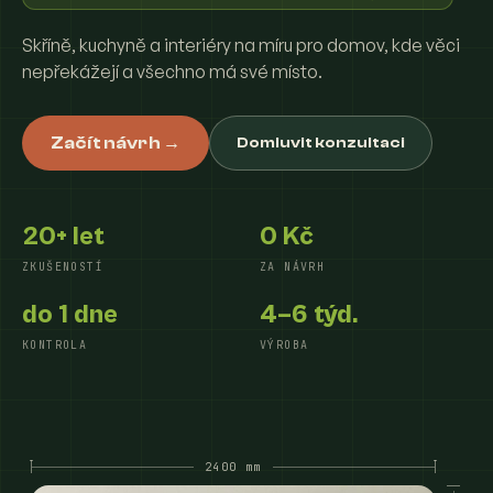
Skříně, kuchyně a interiéry na míru pro domov, kde věci
nepřekážejí a všechno má své místo.
Začít návrh →
Domluvit konzultaci
20+ let
0 Kč
ZKUŠENOSTÍ
ZA NÁVRH
do 1 dne
4–6 týd.
KONTROLA
VÝROBA
2400 mm