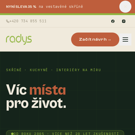
na vestavěné skříně
NYNÍ SLEVA 35 %
+420 734 855 511
Začít návrh →
SKŘÍNĚ · KUCHYNĚ · INTERIÉRY NA MÍRU
Víc
místa
pro život.
OD ROKU 2005 · VÍCE NEŽ 20 LET ZKUŠENOSTÍ