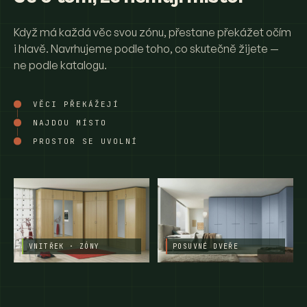
Když má každá věc svou zónu, přestane překážet očím
i hlavě. Navrhujeme podle toho, co skutečně žijete —
ne podle katalogu.
VĚCI PŘEKÁŽEJÍ
NAJDOU MÍSTO
PROSTOR SE UVOLNÍ
VNITŘEK · ZÓNY
POSUVNÉ DVEŘE