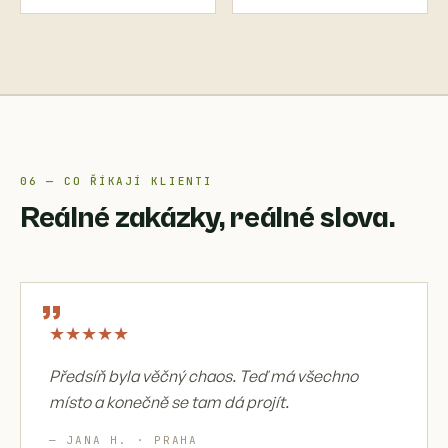
06 — CO ŘÍKAJÍ KLIENTI
Reálné zakázky, reálné slova.
„
★
★
★
★
★
Předsíň byla věčný chaos. Teď má všechno
místo a konečně se tam dá projít.
— JANA H. · PRAHA