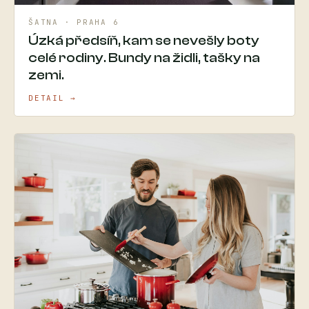
ŠATNA · PRAHA 6
Úzká předsíň, kam se nevešly boty
celé rodiny. Bundy na židli, tašky na
zemi.
DETAIL →