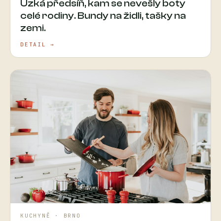
Úzká předsíň, kam se nevešly boty
celé rodiny. Bundy na židli, tašky na
zemi.
DETAIL →
KUCHYNĚ · BRNO