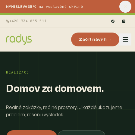
na vestavěné skříně
NYNÍ SLEVA 35 %
+420 734 855 511
Začít návrh →
REALIZACE
Domov za domovem.
Reálné zakázky, reálné prostory. U každé ukazujeme
problém, řešení i výsledek.