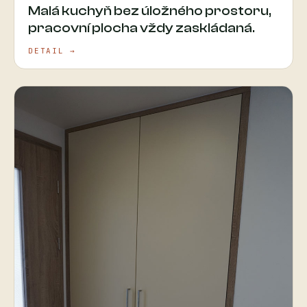
Malá kuchyň bez úložného prostoru,
pracovní plocha vždy zaskládaná.
DETAIL →