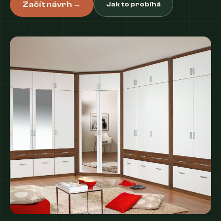
Začít návrh →
Jak to probíhá