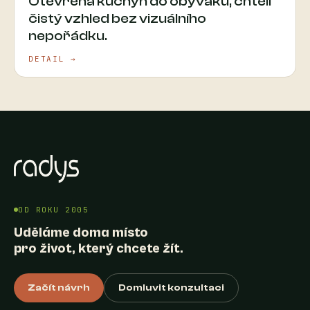
Otevřená kuchyň do obýváku, chtěli
čistý vzhled bez vizuálního
nepořádku.
DETAIL →
OD ROKU 2005
Uděláme doma místo
pro život, který chcete žít.
Začít návrh
Domluvit konzultaci