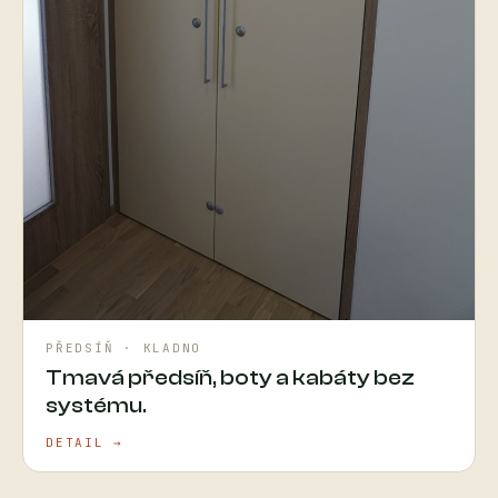
PŘEDSÍŇ · KLADNO
Tmavá předsíň, boty a kabáty bez
systému.
DETAIL →