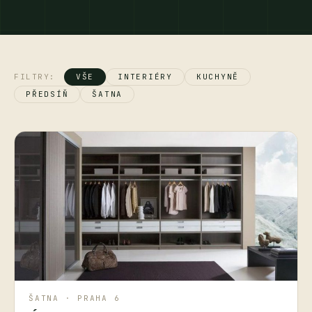
FILTRY:
VŠE
INTERIÉRY
KUCHYNĚ
PŘEDSÍŇ
ŠATNA
ŠATNA · PRAHA 6