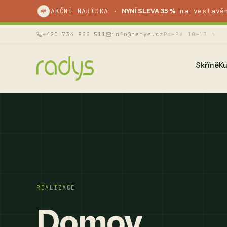
AKČNÍ NABÍDKA ·
na vestavě
%
NYNÍ SLEVA 35 %
+420 734 855 511
info@radys.cz
Po–Pá 10–17 h
Skříně
K
REALIZACE
Domov