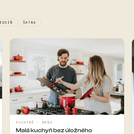
EDSÍŇ
ŠATNA
KUCHYNĚ · BRNO
Malá kuchyň bez úložného