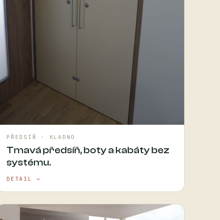
PŘEDSÍŇ · KLADNO
Tmavá předsíň, boty a kabáty bez
systému.
DETAIL →