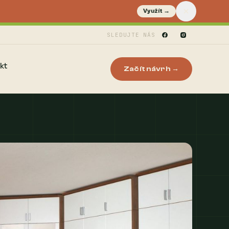
Využít →
SLEDUJTE NÁS
kt
Začít návrh →