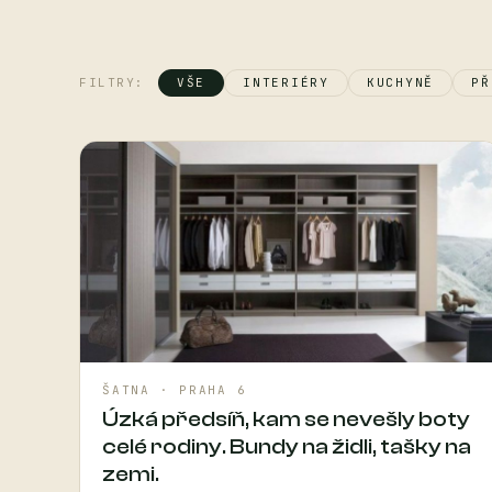
FILTRY:
VŠE
INTERIÉRY
KUCHYNĚ
PŘ
ŠATNA · PRAHA 6
Úzká předsíň, kam se nevešly boty
celé rodiny. Bundy na židli, tašky na
zemi.