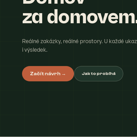
za domovem
Reálné zakázky, reálné prostory. U každé uka
i výsledek.
Začít návrh →
Jak to probíhá