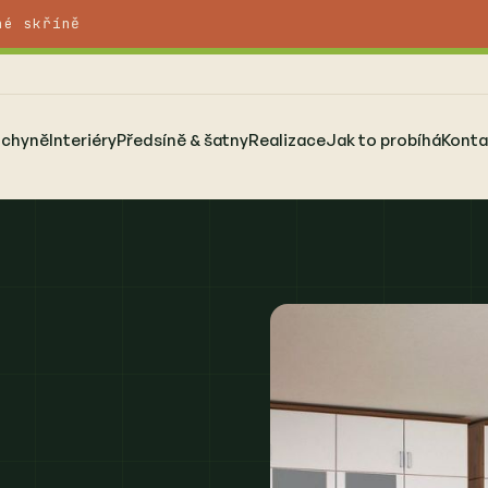
né skříně
uchyně
Interiéry
Předsíně & šatny
Realizace
Jak to probíhá
Konta