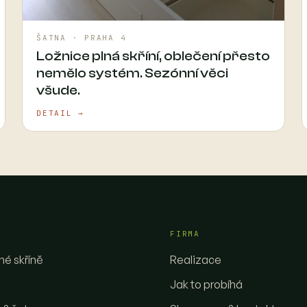
ŠATNA · PRAHA 4
Ložnice plná skříní, oblečení přesto
nemělo systém. Sezónní věci
všude.
DETAIL →
FIRMA
é skříně
Realizace
Jak to probíhá