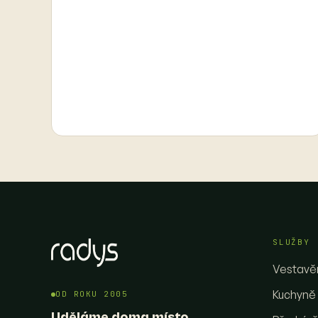
SLUŽBY
Vestavěn
Kuchyně
OD ROKU 2005
Uděláme doma místo