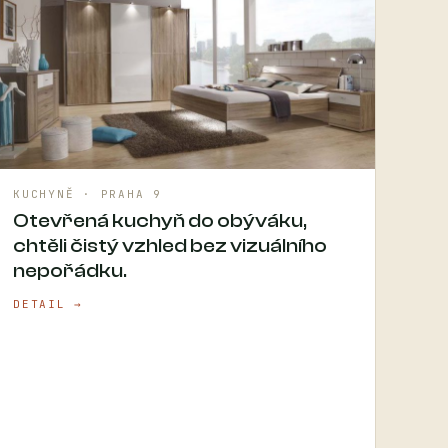
KUCHYNĚ · PRAHA 9
Otevřená kuchyň do obýváku,
chtěli čistý vzhled bez vizuálního
nepořádku.
DETAIL →