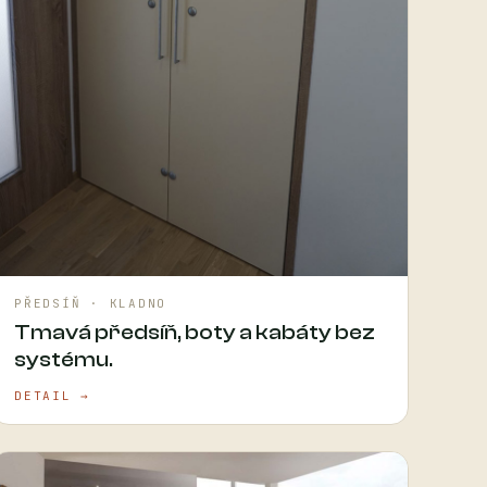
PŘEDSÍŇ · KLADNO
Tmavá předsíň, boty a kabáty bez
systému.
DETAIL →