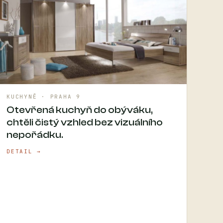
KUCHYNĚ · PRAHA 9
Otevřená kuchyň do obýváku,
chtěli čistý vzhled bez vizuálního
nepořádku.
DETAIL →