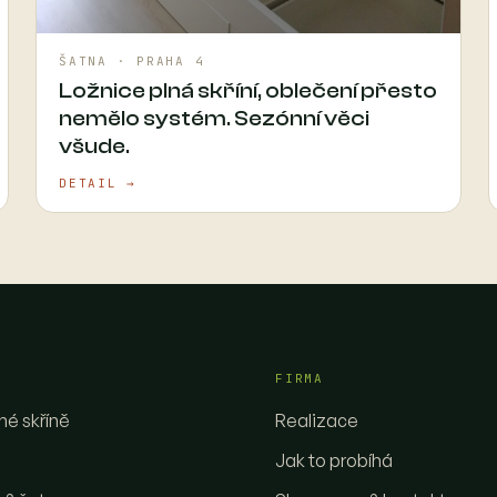
ŠATNA · PRAHA 4
Ložnice plná skříní, oblečení přesto
nemělo systém. Sezónní věci
všude.
DETAIL →
FIRMA
é skříně
Realizace
Jak to probíhá