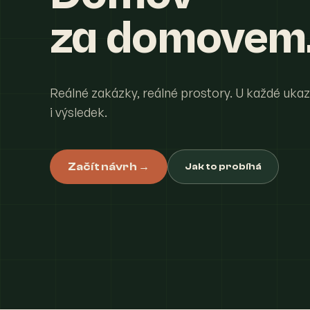
za domovem
Reálné zakázky, reálné prostory. U každé uka
i výsledek.
Začít návrh →
Jak to probíhá