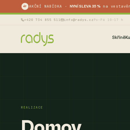
AKČNÍ NABÍDKA ·
na vestavě
%
NYNÍ SLEVA 35 %
+420 734 855 511
info@radys.cz
Po–Pá 10–17 h
Skříně
K
REALIZACE
Domov