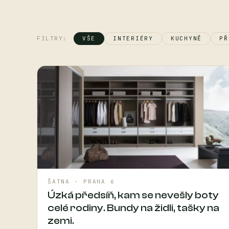
FILTRY:
VŠE
INTERIÉRY
KUCHYNĚ
PŘ
ŠATNA · PRAHA 6
Úzká předsíň, kam se nevešly boty
celé rodiny. Bundy na židli, tašky na
zemi.