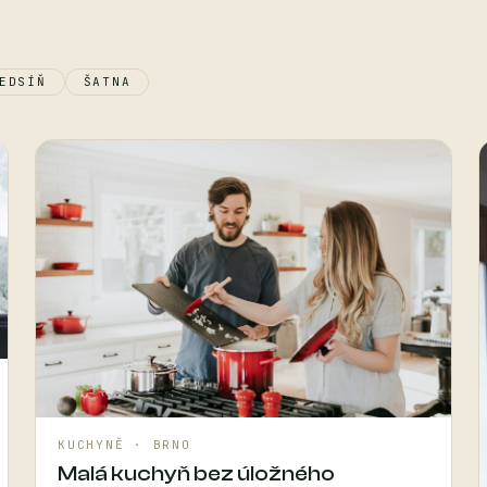
EDSÍŇ
ŠATNA
KUCHYNĚ · BRNO
Malá kuchyň bez úložného