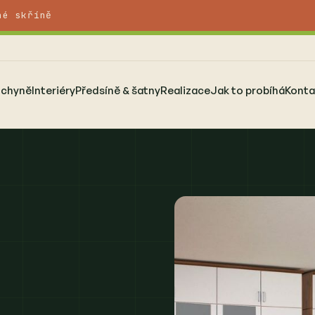
né skříně
uchyně
Interiéry
Předsíně & šatny
Realizace
Jak to probíhá
Konta