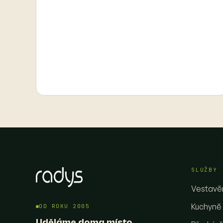
SLUŽBY
Vestavěn
Kuchyně
OD ROKU 2005
Uděláme doma místo