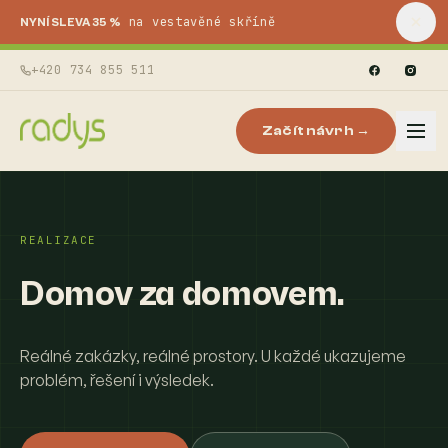
na vestavěné skříně
NYNÍ SLEVA 35 %
+420 734 855 511
Začít návrh →
REALIZACE
Domov za domovem.
Reálné zakázky, reálné prostory. U každé ukazujeme
problém, řešení i výsledek.