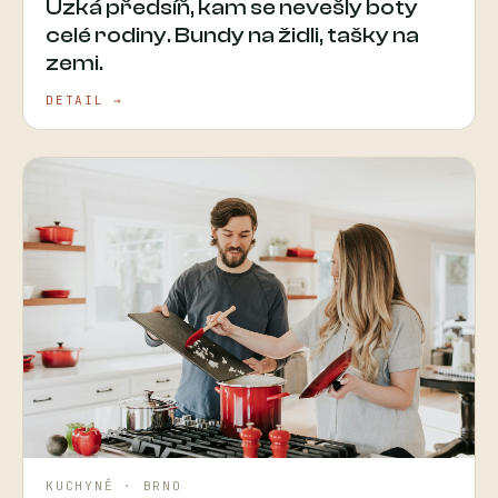
Úzká předsíň, kam se nevešly boty
celé rodiny. Bundy na židli, tašky na
zemi.
DETAIL →
KUCHYNĚ · BRNO