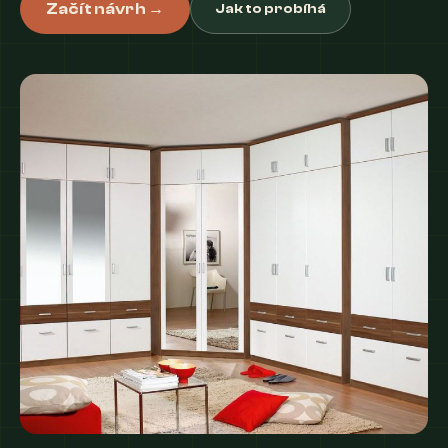
Začít návrh →
Jak to probíhá