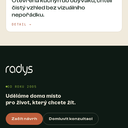
Otevřená kuchyň do obýváku, chtěli
čistý vzhled bez vizuálního
nepořádku.
DETAIL →
OD ROKU 2005
Uděláme doma místo
pro život, který chcete žít.
Začít návrh
Domluvit konzultaci