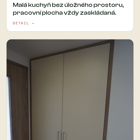
Malá kuchyň bez úložného prostoru,
pracovní plocha vždy zaskládaná.
DETAIL →