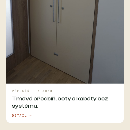
PŘEDSÍŇ · KLADNO
Tmavá předsíň, boty a kabáty bez
systému.
DETAIL →