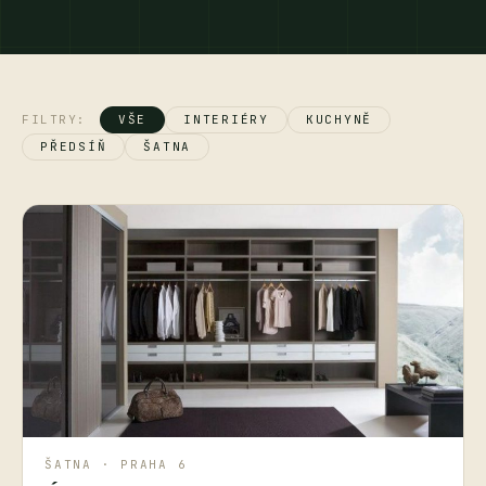
FILTRY:
VŠE
INTERIÉRY
KUCHYNĚ
PŘEDSÍŇ
ŠATNA
ŠATNA · PRAHA 6