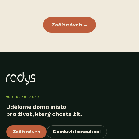
Začít návrh →
OD ROKU 2005
Uděláme doma místo
pro život, který chcete žít.
Začít návrh
Domluvit konzultaci