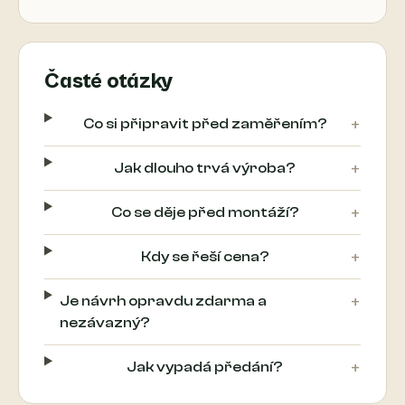
Časté otázky
+
Co si připravit před zaměřením?
+
Jak dlouho trvá výroba?
+
Co se děje před montáží?
+
Kdy se řeší cena?
+
Je návrh opravdu zdarma a
nezávazný?
+
Jak vypadá předání?