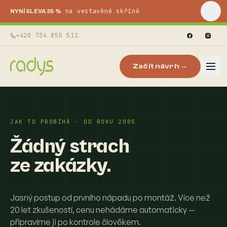
na vestavěné skříně
NYNÍ SLEVA 35 %
+420 734 855 511
Začít návrh →
JAK TO PROBÍHÁ · OD ROKU 2005
Žádný strach
ze zakázky.
Jasný postup od prvního nápadu po montáž. Více než
20 let zkušeností, cenu nehádáme automaticky —
připravíme ji po kontrole člověkem.