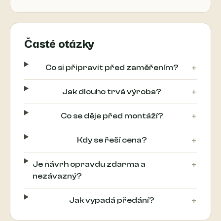
Časté otázky
+
Co si připravit před zaměřením?
+
Jak dlouho trvá výroba?
+
Co se děje před montáží?
+
Kdy se řeší cena?
+
Je návrh opravdu zdarma a
nezávazný?
+
Jak vypadá předání?