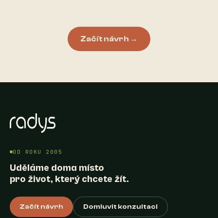
Začít návrh →
OD ROKU 2005
Uděláme doma místo
pro život, který chcete žít.
Začít návrh
Domluvit konzultaci