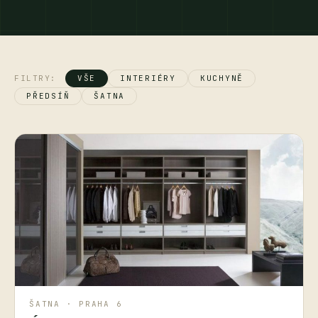
FILTRY:
VŠE
INTERIÉRY
KUCHYNĚ
PŘEDSÍŇ
ŠATNA
ŠATNA · PRAHA 6