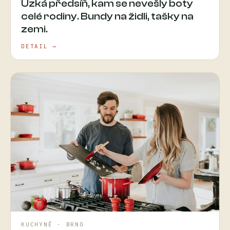
Úzká předsíň, kam se nevešly boty
celé rodiny. Bundy na židli, tašky na
zemi.
DETAIL →
KUCHYNĚ · BRNO