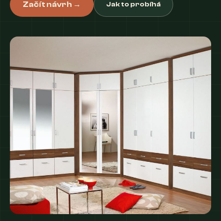
Začít návrh →
Jak to probíhá