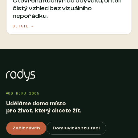
Otevřená kuchyň do obýváku, chtěli
čistý vzhled bez vizuálního
nepořádku.
DETAIL →
OD ROKU 2005
Uděláme doma místo
pro život, který chcete žít.
Začít návrh
Domluvit konzultaci