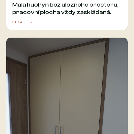
Malá kuchyň bez úložného prostoru,
pracovní plocha vždy zaskládaná.
DETAIL →