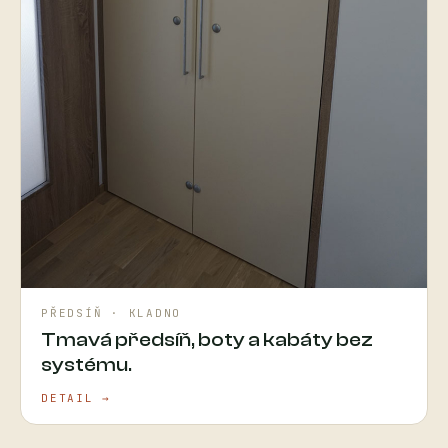
PŘEDSÍŇ · KLADNO
Tmavá předsíň, boty a kabáty bez
systému.
DETAIL →