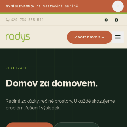
na vestavěné skříně
NYNÍ SLEVA 35 %
+420 734 855 511
Začít návrh →
REALIZACE
Domov za domovem.
Reálné zakázky, reálné prostory. U každé ukazujeme
problém, řešení i výsledek.