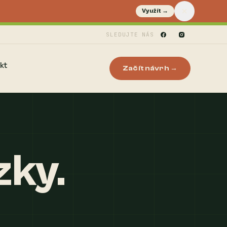
Využít →
SLEDUJTE NÁS
kt
Začít návrh →
zky.