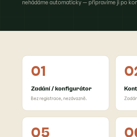
nehádáme automaticky — připravíme ji po kon
01
0
Zadání / konfigurátor
Kont
Bez registrace, nezávazně.
Zadán
05
0