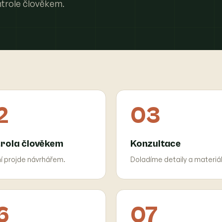
trole člověkem.
2
03
rola člověkem
Konzultace
í projde návrhářem.
Doladíme detaily a materiál
6
07