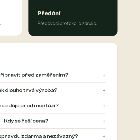
Předání
.
Předávací protokol a záruka.
+
 připravit před zaměřením?
+
ak dlouho trvá výroba?
+
 se děje před montáží?
+
Kdy se řeší cena?
+
 opravdu zdarma a nezávazný?