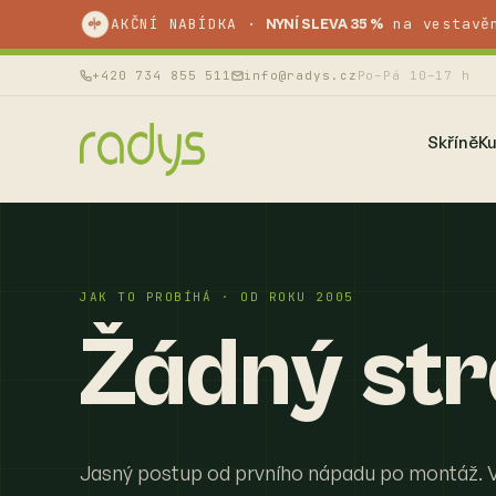
AKČNÍ NABÍDKA ·
na vestavě
%
NYNÍ SLEVA 35 %
+420 734 855 511
info@radys.cz
Po–Pá 10–17 h
Skříně
K
JAK TO PROBÍHÁ · OD ROKU 2005
Žádný str
Jasný postup od prvního nápadu po montáž. Ví