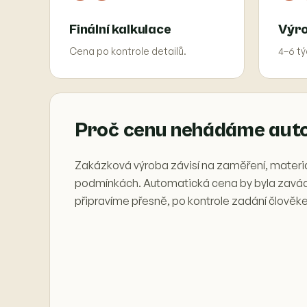
Finální kalkulace
Výr
Cena po kontrole detailů.
4–6 tý
Proč cenu nehádáme aut
Zakázková výroba závisí na zaměření, materiá
podmínkách. Automatická cena by byla zaváděj
připravíme přesně, po kontrole zadání člověk