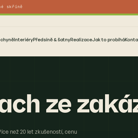
né skříně
uchyně
Interiéry
Předsíně & šatny
Realizace
Jak to probíhá
Konta
ach ze zaká
ce než 20 let zkušeností, cenu