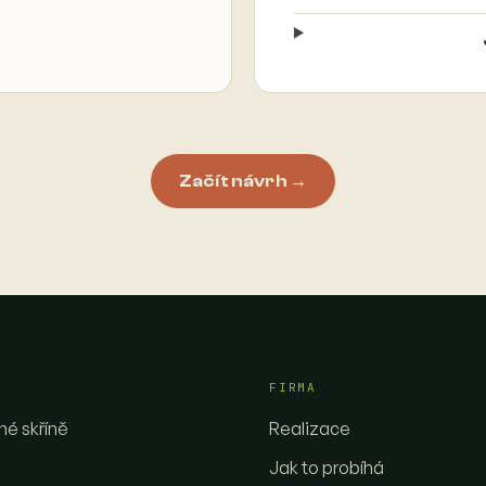
Začít návrh →
FIRMA
é skříně
Realizace
Jak to probíhá