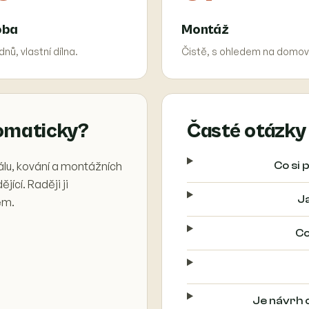
oba
Montáž
dnů, vlastní dílna.
Čistě, s ohledem na domov
omaticky?
Časté otázky
lu, kování a montážních
Co si
ící. Raději ji
J
em.
Co
Je návrh