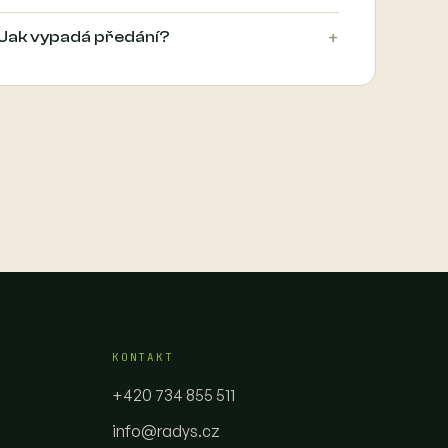
+
Jak vypadá předání?
KONTAKT
+420 734 855 511
info@radys.cz