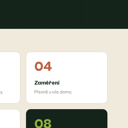
04
Zaměření
y.
Přesně u vás doma.
08