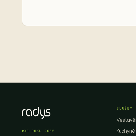
SLUŽBY
Vestavěn
Kuchyně
OD ROKU 2005