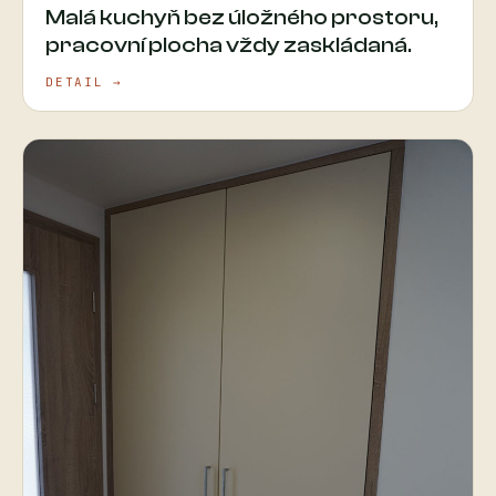
Malá kuchyň bez úložného prostoru,
pracovní plocha vždy zaskládaná.
DETAIL →