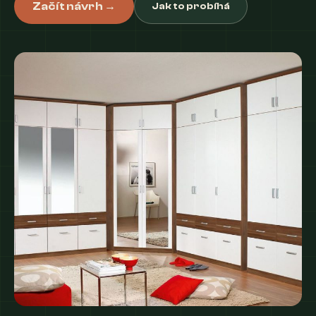
Začít návrh →
Jak to probíhá