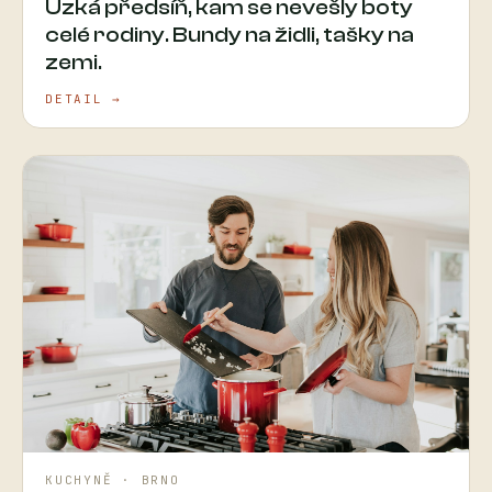
Úzká předsíň, kam se nevešly boty
celé rodiny. Bundy na židli, tašky na
zemi.
DETAIL →
KUCHYNĚ · BRNO