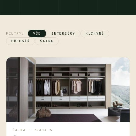
FILTRY:
VŠE
INTERIÉRY
KUCHYNĚ
PŘEDSÍŇ
ŠATNA
ŠATNA · PRAHA 6