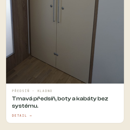
PŘEDSÍŇ · KLADNO
Tmavá předsíň, boty a kabáty bez
systému.
DETAIL →