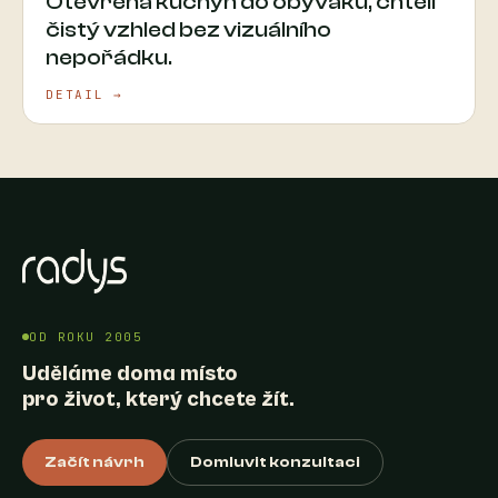
Otevřená kuchyň do obýváku, chtěli
čistý vzhled bez vizuálního
nepořádku.
DETAIL →
OD ROKU 2005
Uděláme doma místo
pro život, který chcete žít.
Začít návrh
Domluvit konzultaci