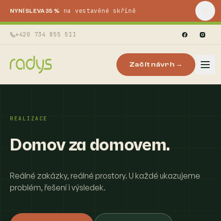
na vestavěné skříně
NYNÍ SLEVA 35 %
+420 734 855 511
Začít návrh →
REALIZACE
Domov za domovem.
Reálné zakázky, reálné prostory. U každé ukazujeme
problém, řešení i výsledek.