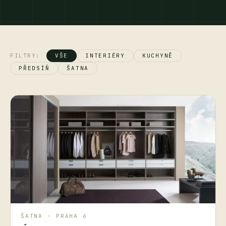
FILTRY:
VŠE
INTERIÉRY
KUCHYNĚ
PŘEDSÍŇ
ŠATNA
ŠATNA · PRAHA 6