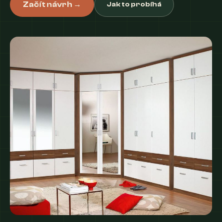
Začít návrh →
Jak to probíhá