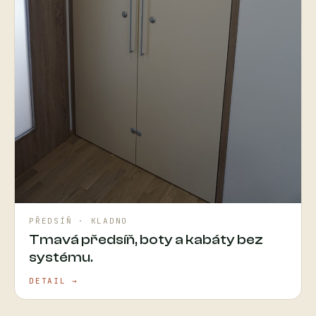
PŘEDSÍŇ · KLADNO
Tmavá předsíň, boty a kabáty bez
systému.
DETAIL →