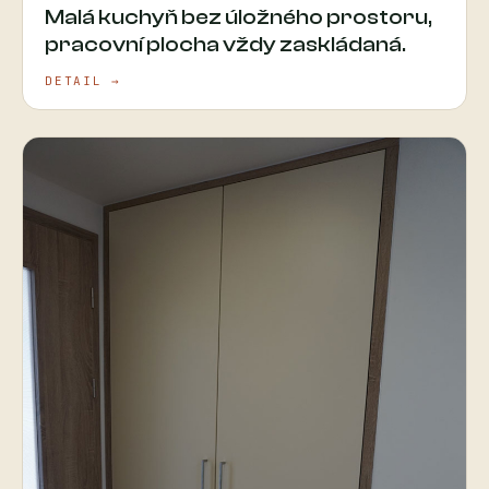
Malá kuchyň bez úložného prostoru,
pracovní plocha vždy zaskládaná.
DETAIL →