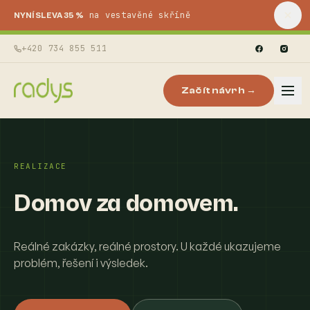
na vestavěné skříně
NYNÍ SLEVA 35 %
+420 734 855 511
Začít návrh →
REALIZACE
Domov za domovem.
Reálné zakázky, reálné prostory. U každé ukazujeme
problém, řešení i výsledek.