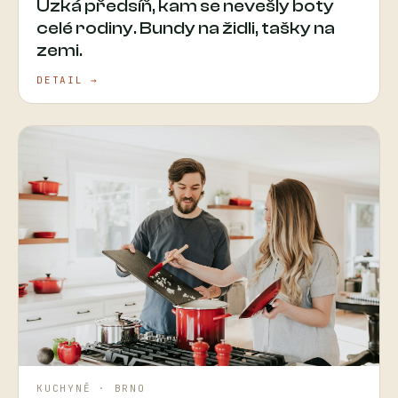
Úzká předsíň, kam se nevešly boty
celé rodiny. Bundy na židli, tašky na
zemi.
DETAIL →
KUCHYNĚ · BRNO