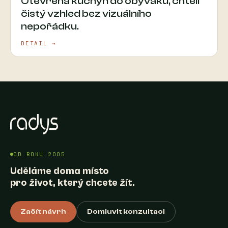
Otevřená kuchyň do obýváku, chtěli
čistý vzhled bez vizuálního
nepořádku.
DETAIL →
OD ROKU 2005
Uděláme doma místo
pro život, který chcete žít.
Začít návrh
Domluvit konzultaci